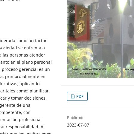
siderada como un factor
 sociedad se enfrenta a
a las personas atender
tanto en el plano personal
l proceso gerencial es un
ida, primordialmente en
ducativas, aplicando
r tales como: planificar,
PDF
icar y tomar decisiones.
 gerente de una
competente, con
Publicado
ientación profesional
2023-07-07
su responsabilidad. Al
rior que las instituciones