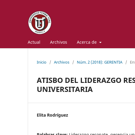
Actual
Archivos
Acerca de
Inicio
/
Archivos
/
Núm. 2 (2018): GERENTIA
/
En
ATISBO DEL LIDERAZGO RE
UNIVERSITARIA
Elita Rodríguez
Palabras clave:
Liderazgo resonate, gerencia uni