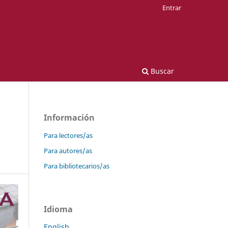
Entrar
Buscar
Información
Para lectores/as
Para autores/as
Para bibliotecarios/as
Idioma
English