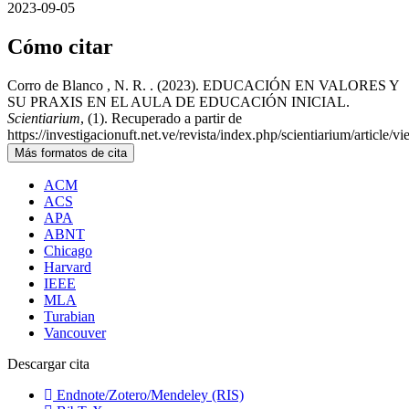
2023-09-05
Cómo citar
Corro de Blanco , N. R. . (2023). EDUCACIÓN EN VALORES Y
SU PRAXIS EN EL AULA DE EDUCACIÓN INICIAL.
Scientiarium
, (1). Recuperado a partir de
https://investigacionuft.net.ve/revista/index.php/scientiarium/article/
Más formatos de cita
ACM
ACS
APA
ABNT
Chicago
Harvard
IEEE
MLA
Turabian
Vancouver
Descargar cita
Endnote/Zotero/Mendeley (RIS)