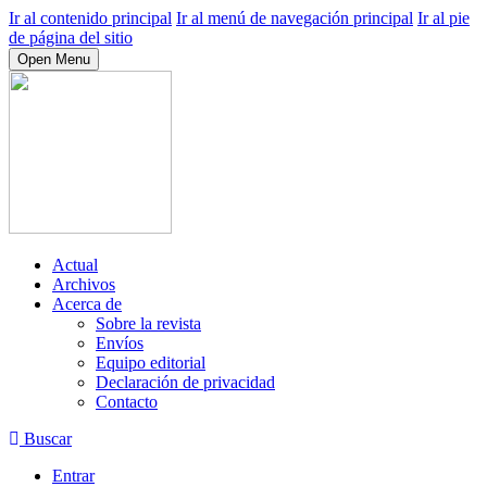
Ir al contenido principal
Ir al menú de navegación principal
Ir al pie
de página del sitio
Open Menu
Actual
Archivos
Acerca de
Sobre la revista
Envíos
Equipo editorial
Declaración de privacidad
Contacto
Buscar
Entrar