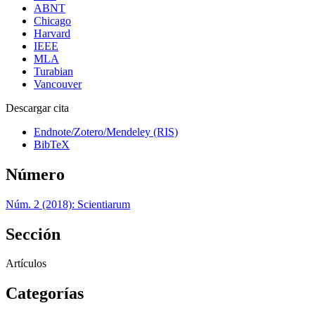
ABNT
Chicago
Harvard
IEEE
MLA
Turabian
Vancouver
Descargar cita
Endnote/Zotero/Mendeley (RIS)
BibTeX
Número
Núm. 2 (2018): Scientiarum
Sección
Artículos
Categorías