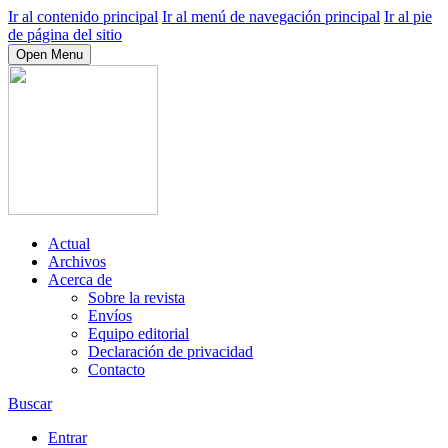
Ir al contenido principal
Ir al menú de navegación principal
Ir al pie
de página del sitio
Open Menu
Actual
Archivos
Acerca de
Sobre la revista
Envíos
Equipo editorial
Declaración de privacidad
Contacto
Buscar
Entrar