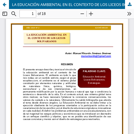
LA EDUCACIÓN AMBIENTAL EN EL CONTEXTO DE LOS LICEOS BOLIVARIANOS