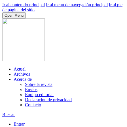
Ir al contenido principal
Ir al menú de navegación principal
Ir al pie
de página del sitio
Open Menu
Actual
Archivos
Acerca de
Sobre la revista
Envíos
Equipo editorial
Declaración de privacidad
Contacto
Buscar
Entrar