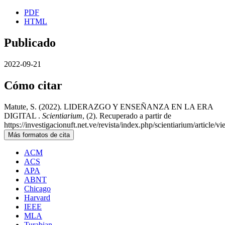
PDF
HTML
Publicado
2022-09-21
Cómo citar
Matute, S. (2022). LIDERAZGO Y ENSEÑANZA EN LA ERA
DIGITAL .
Scientiarium
, (2). Recuperado a partir de
https://investigacionuft.net.ve/revista/index.php/scientiarium/article/v
Más formatos de cita
ACM
ACS
APA
ABNT
Chicago
Harvard
IEEE
MLA
Turabian