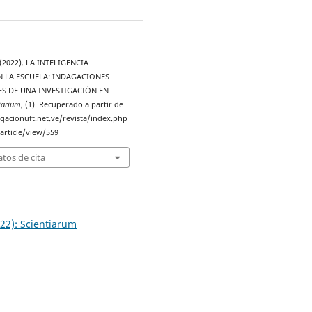
. (2022). LA INTELIGENCIA
N LA ESCUELA: INDAGACIONES
S DE UNA INVESTIGACIÓN EN
iarium
, (1). Recuperado a partir de
igacionuft.net.ve/revista/index.php
article/view/559
tos de cita
22): Scientiarum