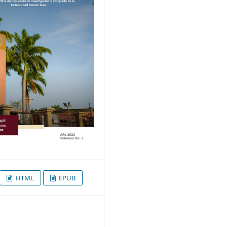
HTML
EPUB
6