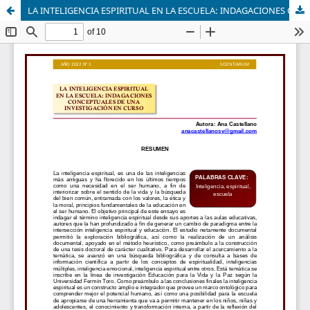
LA INTELIGENCIA ESPIRITUAL EN LA ESCUELA: INDAGACIONES CONCEPTUALES DE UNA INVESTIGACIÓN EN CURSO