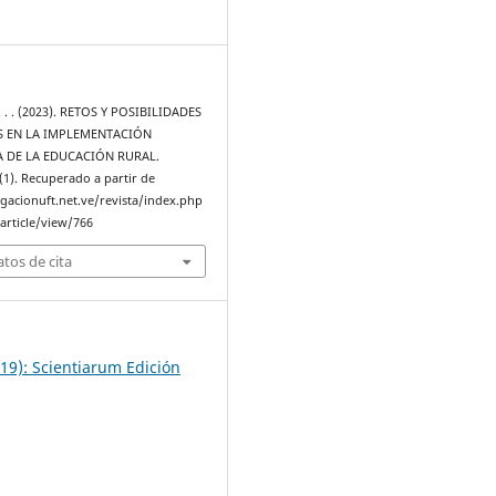
2
 . . . (2023). RETOS Y POSIBILIDADES
 EN LA IMPLEMENTACIÓN
 DE LA EDUCACIÓN RURAL.
(1). Recuperado a partir de
igacionuft.net.ve/revista/index.php
article/view/766
tos de cita
19): Scientiarum Edición