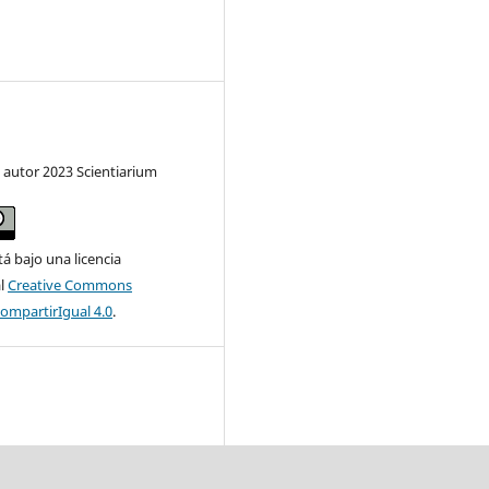
 autor 2023 Scientiarium
tá bajo una licencia
al
Creative Commons
ompartirIgual 4.0
.