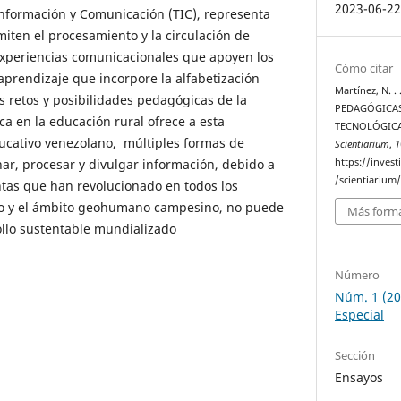
2023-06-2
 Información y Comunicación (TIC), representa
iten el procesamiento y la circulación de
experiencias comunicacionales que apoyen los
Cómo citar
prendizaje que incorpore la alfabetización
Martínez, N. .
os retos y posibilidades pedagógicas de la
PEDAGÓGICAS
a en la educación rural ofrece a esta
TECNOLÓGICA
ucativo venezolano, múltiples formas de
Scientiarium
,
1
https://invest
ar, procesar y divulgar información, debido a
/scientiarium/
tas que han revolucionado en todos los
o y el ámbito geohumano campesino, no puede
Más forma
ollo sustentable mundializado
Número
Núm. 1 (20
Especial
Sección
Ensayos