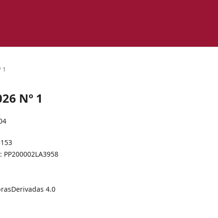
 1
026 Nº 1
004
3153
l: PP200002LA3958
rasDerivadas 4.0